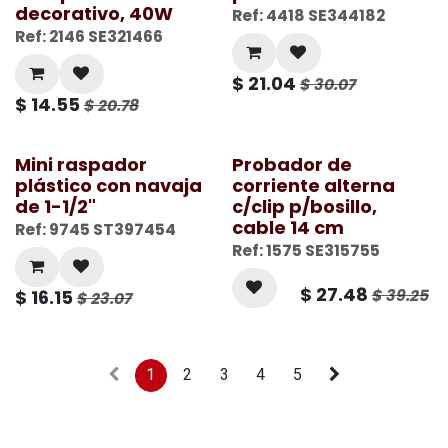
decorativo, 40W
Ref: 4418 SE344182
Ref: 2146 SE321466
$
21.04
$
30.07
$
14.55
$
20.78
Mini raspador
Probador de
plástico con navaja
corriente alterna
de 1-1/2"
c/clip p/bosillo,
cable 14 cm
Ref: 9745 ST397454
Ref: 1575 SE315755
$
27.48
$
39.25
$
16.15
$
23.07
1
2
3
4
5