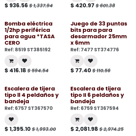
$
936.56
$
420.97
$
1,337.94
$
601.38
Bomba eléctrica
Juego de 33 puntas
1/2hp periférica
bits para para
para agua *TASA
desarmador 25mm
CERO
x 6mm
Ref: 8519 ST385192
Ref: 7477 ST374776
$
416.18
$
77.40
$
594.54
$
110.56
Escalera de tijera
Escalera de tijera
tipo ll 4 peldaños y
tipo II 6 peldaños y
bandeja
bandeja
Ref: 6757 ST367570
Ref: 6759 ST367594
$
1,395.10
$
2,081.98
$
1,993.00
$
2,974.25