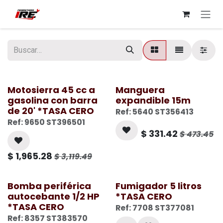
Ir al contenido
Motosierra 45 cc a
Manguera
gasolina con barra
expandible 15m
de 20' *TASA CERO
Ref: 5640 ST356413
Ref: 9650 ST396501
$
331.42
$
473.45
$
1,965.28
$
3,119.49
Bomba periférica
Fumigador 5 litros
autocebante 1/2 HP
*TASA CERO
*TASA CERO
Ref: 7708 ST377081
Ref: 8357 ST383570