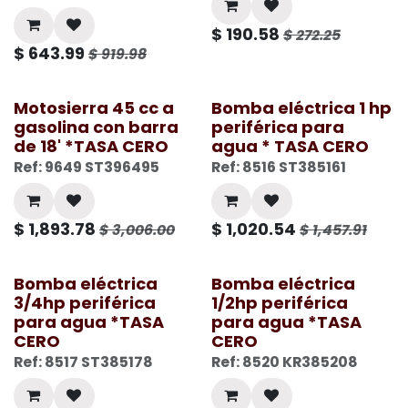
$
190.58
$
272.25
$
643.99
$
919.98
Motosierra 45 cc a
Bomba eléctrica 1 hp
gasolina con barra
periférica para
de 18' *TASA CERO
agua * TASA CERO
Ref: 9649 ST396495
Ref: 8516 ST385161
$
1,893.78
$
1,020.54
$
3,006.00
$
1,457.91
Bomba eléctrica
Bomba eléctrica
3/4hp periférica
1/2hp periférica
para agua *TASA
para agua *TASA
CERO
CERO
Ref: 8517 ST385178
Ref: 8520 KR385208