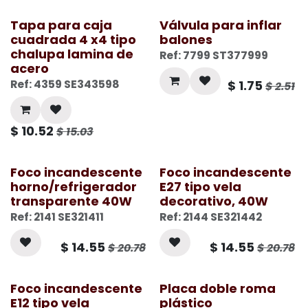
Tapa para caja
Válvula para inflar
cuadrada 4 x4 tipo
balones
chalupa lamina de
Ref: 7799 ST377999
acero
Ref: 4359 SE343598
$
1.75
$
2.51
$
10.52
$
15.03
Foco incandescente
Foco incandescente
horno/refrigerador
E27 tipo vela
transparente 40W
decorativo, 40W
Ref: 2141 SE321411
Ref: 2144 SE321442
$
14.55
$
14.55
$
20.78
$
20.78
Foco incandescente
Placa doble roma
E12 tipo vela
plástico