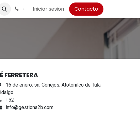
Iniciar sesión
Contacto
+
RÉ FERRETERA
16 de enero, sn, Conejos, Atotonilco de Tula,
idalgo.
+52
info@gestiona2b.com