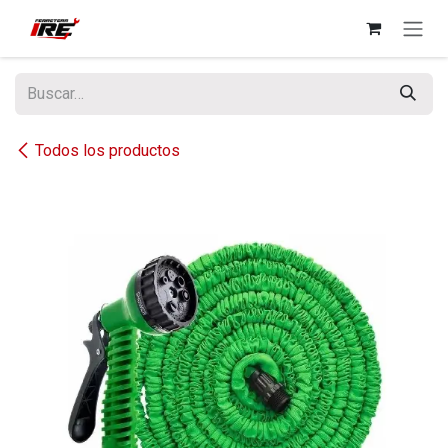
Ir al contenido
Todos los productos