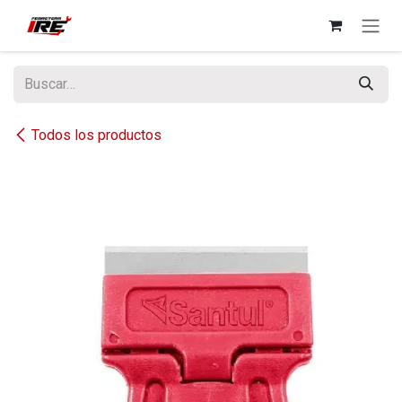
Ir al contenido
Todos los productos