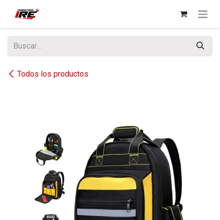
Ir al contenido
Todos los productos