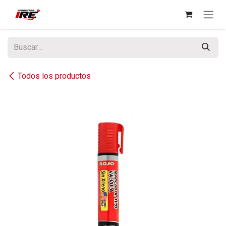
Ir al contenido
Todos los productos