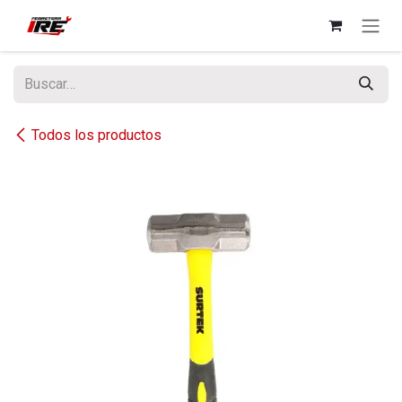
Ir al contenido
Todos los productos