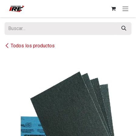
Ir al contenido
Todos los productos