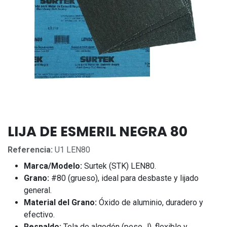
LIJA DE ESMERIL NEGRA 80
Referencia:
U1 LEN80
Marca/Modelo:
Surtek (STK) LEN80.
Grano:
#80 (grueso), ideal para desbaste y lijado
general.
Material del Grano:
Óxido de aluminio, duradero y
efectivo.
Respaldo:
Tela de algodón (peso J), flexible y