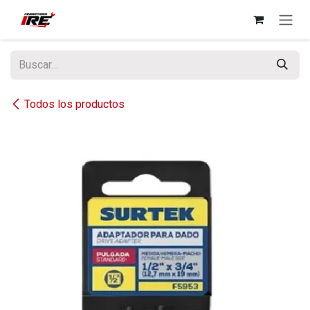
Ir al contenido
Todos los productos