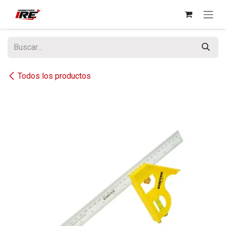
Ir al contenido
Todos los productos