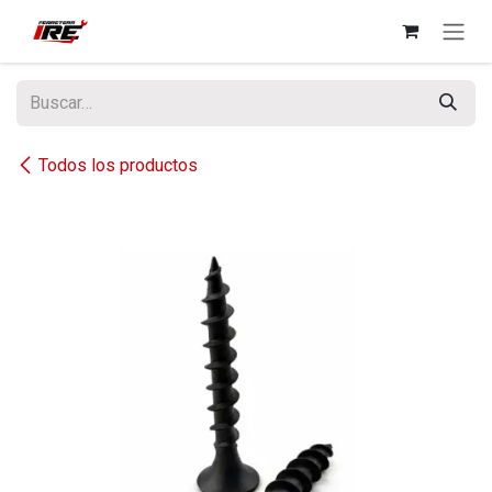
Ir al contenido
Todos los productos