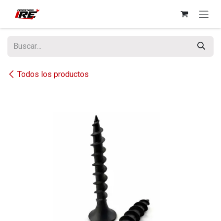
Ir al contenido
Todos los productos