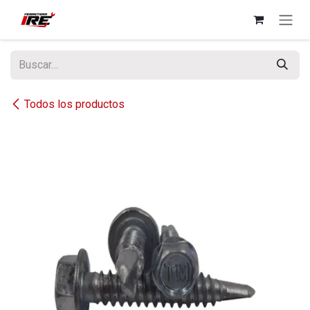
Ir al contenido
Todos los productos