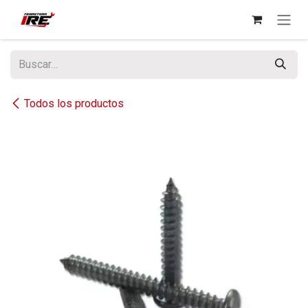
Ir al contenido
Todos los productos