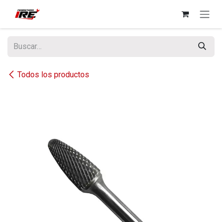
Ir al contenido
Todos los productos