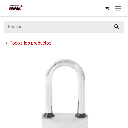
Ir al contenido
Todos los productos