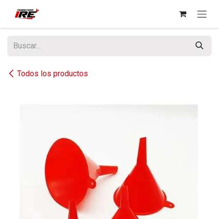
Ir al contenido
Todos los productos