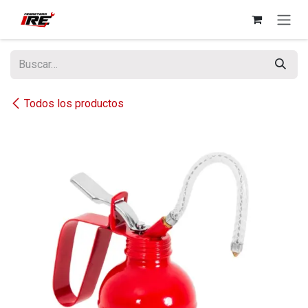
Ir al contenido
Todos los productos