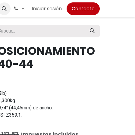
Iniciar sesión
Contacto
+
POSICIONAMIENTO
T40-44
lb).
 2,300kg.
3/4" (44,45mm) de ancho.
SI Z359.1.
,117.57
Impuestos incluidos