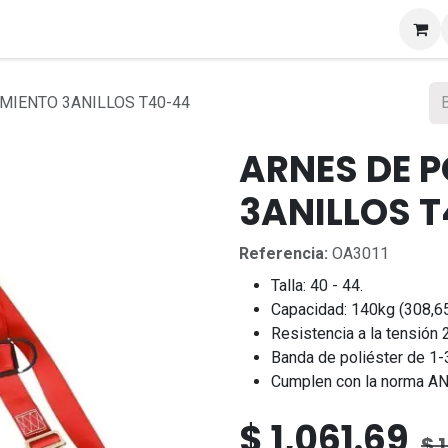
s
MIENTO 3ANILLOS T40-44
ARNES DE 
3ANILLOS 
Referencia:
OA3011
Talla: 40 - 44.
Capacidad: 140kg (308,65
Resistencia a la tensión
Banda de poliéster de 1-
Cumplen con la norma AN
$
1,061.69
$
1