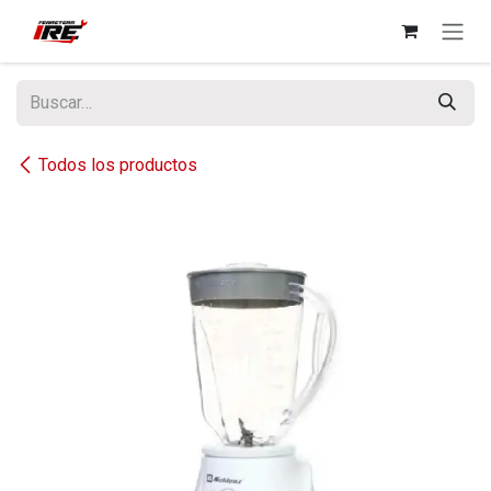
Ir al contenido
Todos los productos