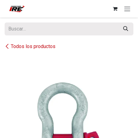
Ir al contenido
Todos los productos