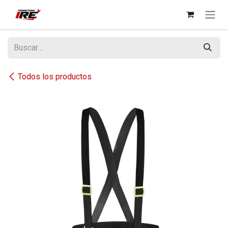
Ir al contenido
Todos los productos