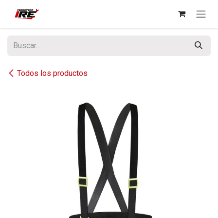
Ir al contenido
Todos los productos