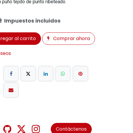
n puño tejido de punto ribeteado.
2
Impuestos incluidos
regar al carrito
Comprar ahora
eseos
Contáctenos