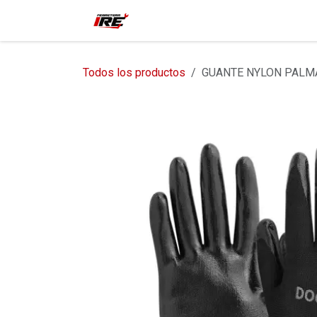
Ir al contenido
Inicio
Tienda
Contácteno
Todos los productos
GUANTE NYLON PALMA