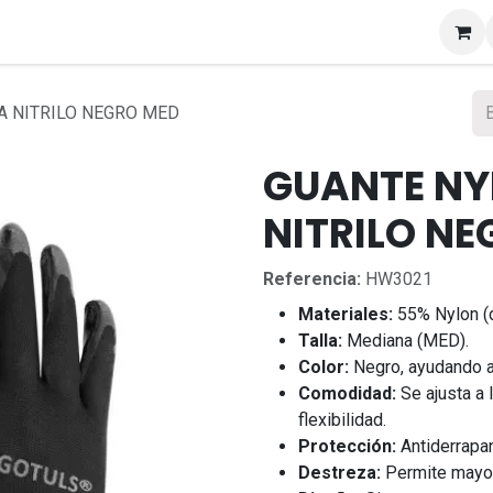
s
 NITRILO NEGRO MED
GUANTE NY
NITRILO N
Referencia:
HW3021
Materiales:
55% Nylon (d
Talla:
Mediana (MED).
Color:
Negro, ayudando a 
Comodidad:
Se ajusta a 
flexibilidad.
Protección:
Antiderrapan
Destreza:
Permite mayor 