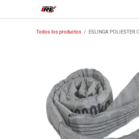
Ir al contenido
Inicio
Tienda
Contácteno
Todos los productos
ESLINGA POLIESTER 