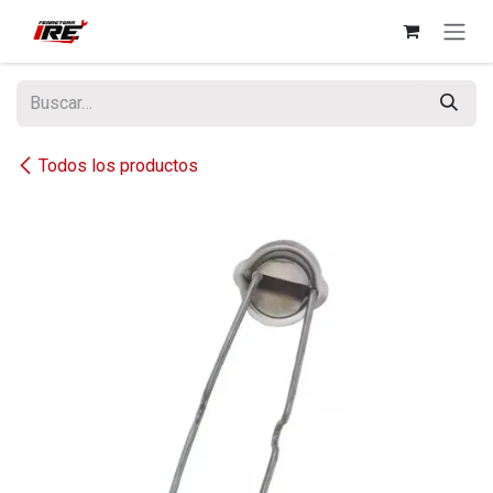
Ir al contenido
Todos los productos