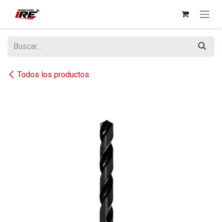
Ir al contenido
Todos los productos