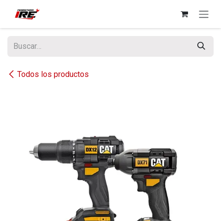
Ir al contenido
Todos los productos