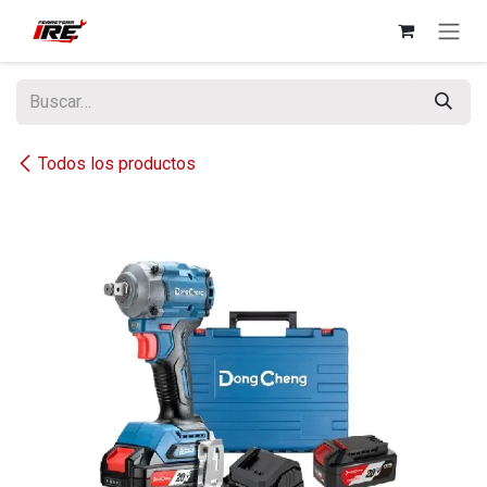
Ir al contenido
Todos los productos