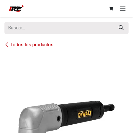
Ir al contenido
Todos los productos