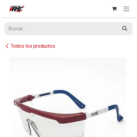
Ir al contenido
Todos los productos