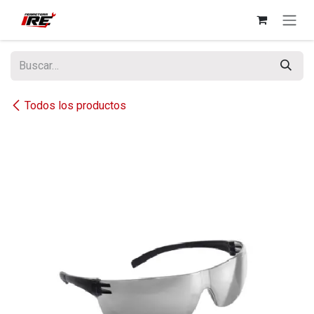
Ir al contenido
Todos los productos