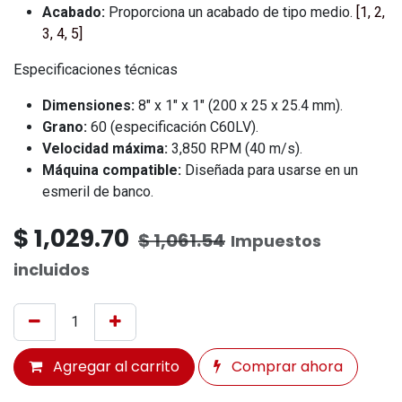
Acabado:
Proporciona un acabado de tipo medio.
[
1
,
2
,
3
,
4
,
5
]
Especificaciones técnicas
Dimensiones:
8" x 1" x 1" (200 x 25 x 25.4 mm).
Grano:
60 (especificación C60LV).
Velocidad máxima:
3,850 RPM (40 m/s).
Máquina compatible:
Diseñada para usarse en un
esmeril de banco.
$
1,029.70
$
1,061.54
Impuestos
incluidos
Agregar al carrito
Comprar ahora