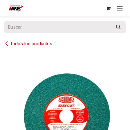
Ir al contenido
Todos los productos