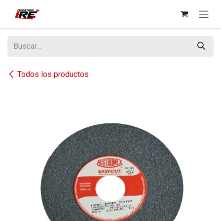
Ir al contenido
Todos los productos