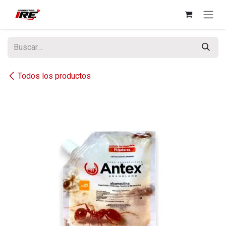
Ir al contenido
Todos los productos