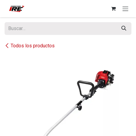
Ir al contenido
Todos los productos