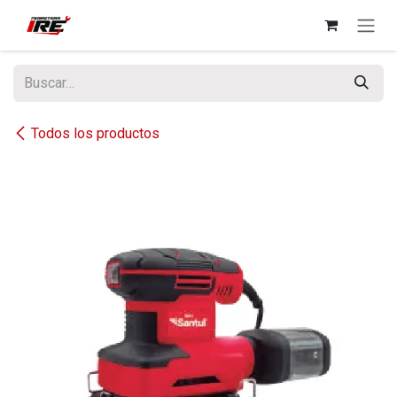
Ir al contenido
Todos los productos