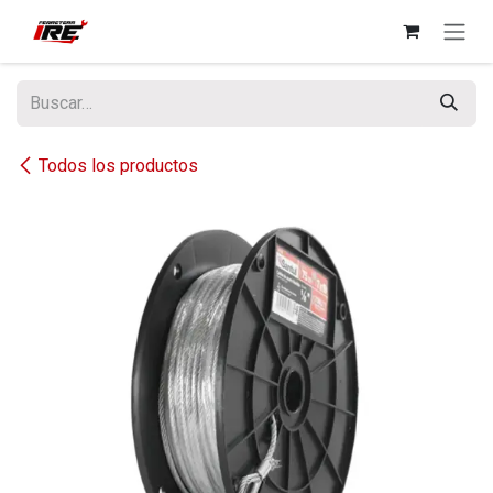
Ir al contenido
Todos los productos