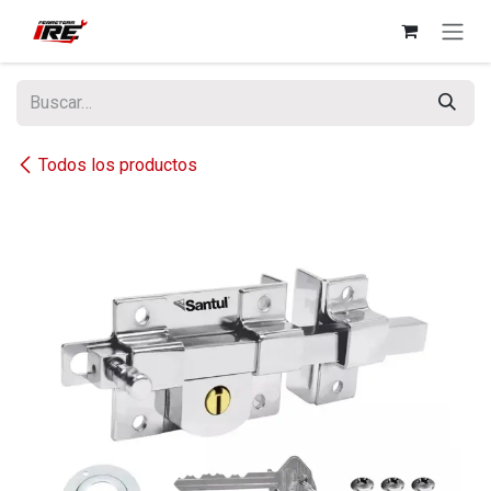
Ir al contenido
Todos los productos