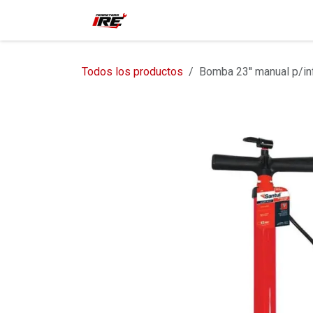
Ir al contenido
Inicio
Tienda
Contácteno
Todos los productos
Bomba 23'' manual p/inf