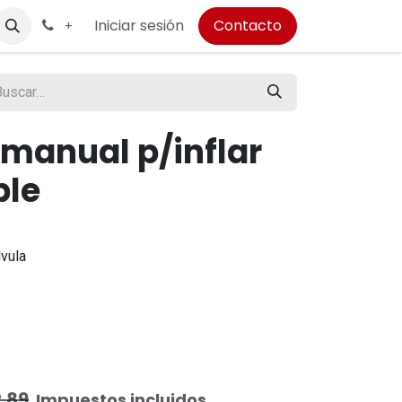
Iniciar sesión
Contacto
+
 manual p/inflar
ble
lvula
.89
Impuestos incluidos