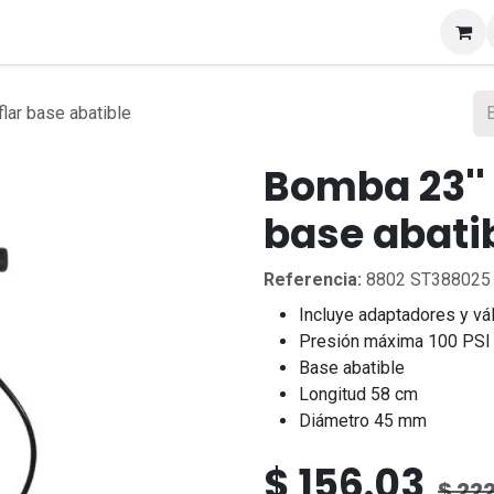
s
lar base abatible
Bomba 23''
base abati
Referencia:
8802 ST388025
Incluye adaptadores y vá
Presión máxima 100 PSI
Base abatible
Longitud 58 cm
Diámetro 45 mm
$
156.03
$
222