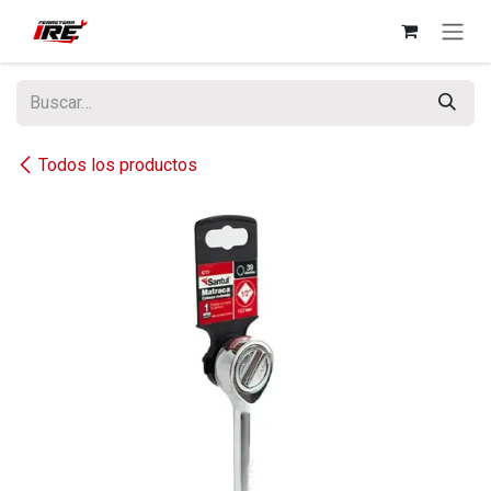
Ir al contenido
Todos los productos