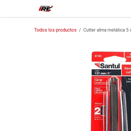
Ir al contenido
Inicio
Tienda
Contácteno
Todos los productos
Cutter alma metálica 5 