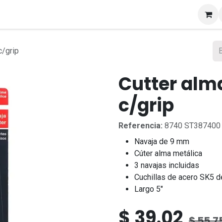
s
c/grip
Cutter alm
c/grip
Referencia:
8740 ST387400
Navaja de 9 mm
Cúter alma metálica
3 navajas incluidas
Cuchillas de acero SK5 de
Largo 5"
$
39.02
$
55.7