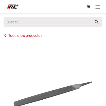
Ir al contenido
Todos los productos