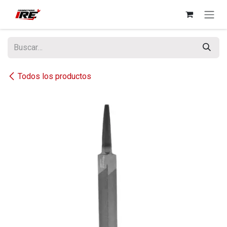
Ir al contenido
Todos los productos