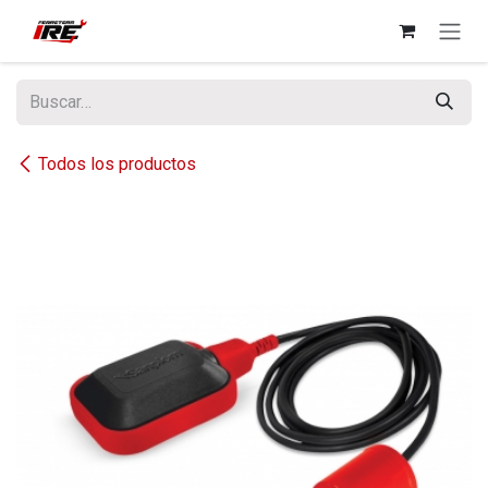
Ir al contenido
Todos los productos