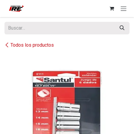
Ir al contenido
Todos los productos