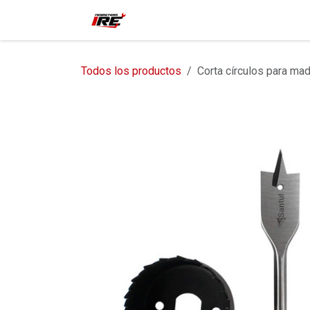
Ir al contenido
Inicio
Tienda
Contácteno
Todos los productos
Corta círculos para ma