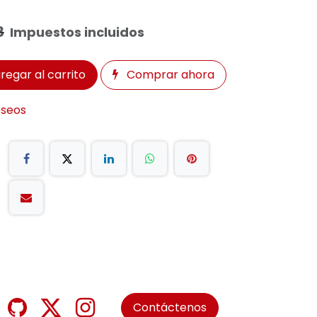
8
Impuestos incluidos
regar al carrito
Comprar ahora
eseos
Contáctenos