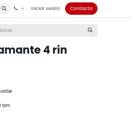
Iniciar sesión
Contacto
+
amante 4 rin
ostillar
0 rpm