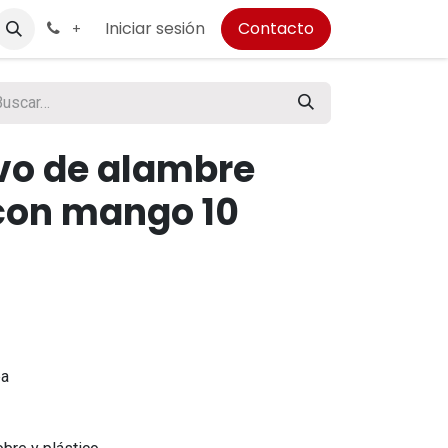
Iniciar sesión
Contacto
+
rvo de alambre
con mango 10
n
pa