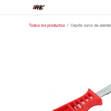
Ir al contenido
Inicio
Tienda
Contácteno
Todos los productos
Cepillo curvo de alamb