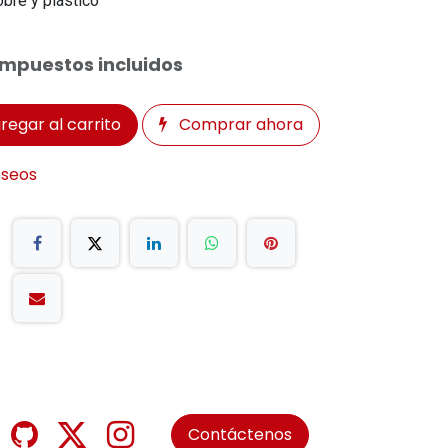
obre y plástico
Impuestos incluidos
regar al carrito
Comprar ahora
eseos
Contáctenos