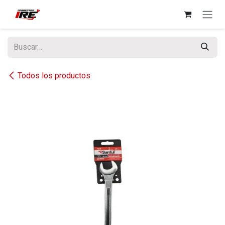
Ir al contenido
Todos los productos